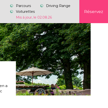
Parcours
Driving Range
Réservez
Voiturettes
Mis à jour, le 02.08.26
 en a
ec