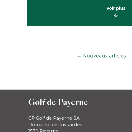
Voir plus
←
Nouveaux
articles
Golf de Payerne
GP Golf de Payerne SA
Domaine des Invuardes 1
1530 Payerne