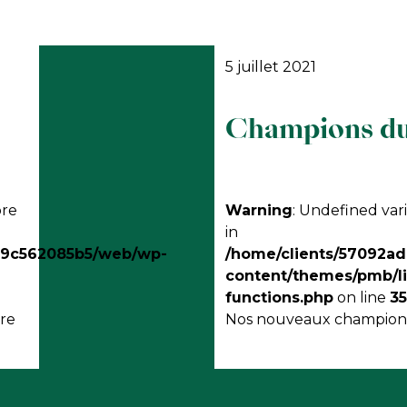
5 juillet 2021
Champions du
ore
Warning
: Undefined va
in
c9c562085b5/web/wp-
/home/clients/57092a
content/themes/pmb/l
functions.php
on line
3
tre
Nos nouveaux champions