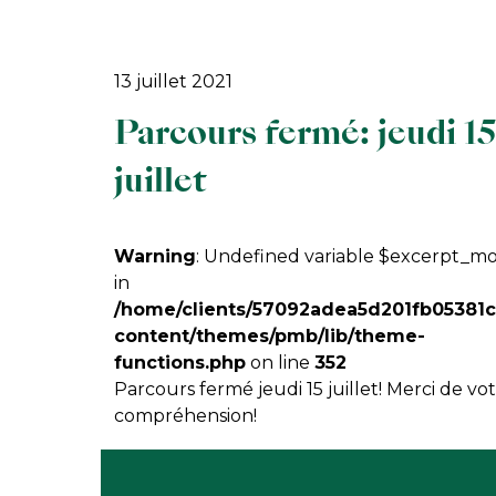
13 juillet 2021
Parcours fermé: jeudi 15
juillet
Warning
: Undefined variable $excerpt_m
in
/home/clients/57092adea5d201fb05381
content/themes/pmb/lib/theme-
functions.php
on line
352
Parcours fermé jeudi 15 juillet! Merci de vo
compréhension!