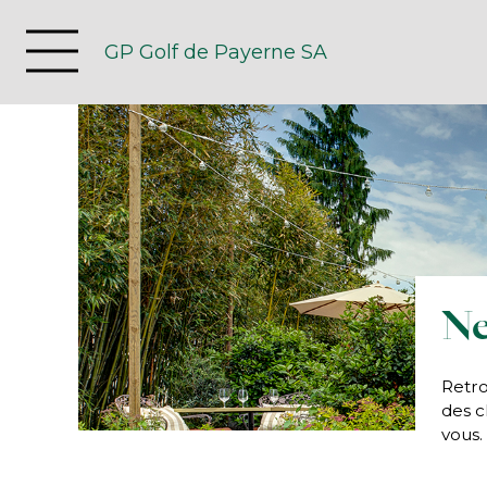
GP Golf de Payerne SA
N
Retro
des c
vous.