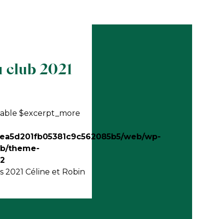
 club 2021
riable $excerpt_more
dea5d201fb05381c9c562085b5/web/wp-
ib/theme-
52
 2021 Céline et Robin