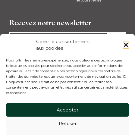
*et jours fériés
Recevez notre newsletter
OK
Gérer le consentement
aux cookies
Votre adresse mail reste confidentielle et ne sera pas
transmise à des tiers.
Pour offrir les meilleures expériences, nous utilisons des technologies
telles que les cookies pour stocker et/ou accéder aux informations des
Restaurant
appareils. Le fait de consentir à ces technologies nous permettra de
traiter des données telles que le comportement de navigation ou les ID
Instagram
Facebook
uniques sur ce site. Le fait de ne pas consentir ou de retirer son
consentement peut avoir un effet négatif sur certaines caractéristiques
Golf
et fonctions.
Instagram
Facebook
LinkedIn
Accepter
Déclaration de Protection des Données
Refuser